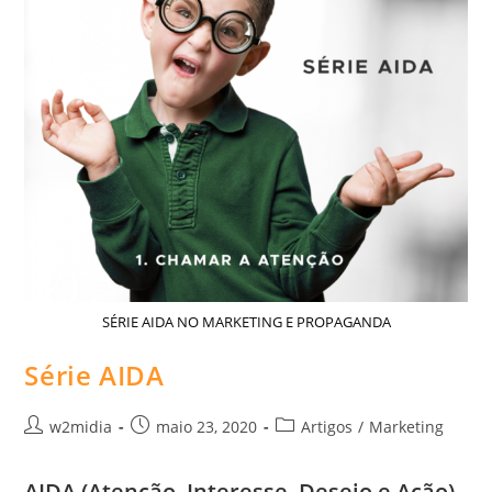
SÉRIE AIDA NO MARKETING E PROPAGANDA
Série AIDA
Autor
Post
Categoria
w2midia
maio 23, 2020
Artigos
/
Marketing
do
publicado:
do
post:
post:
AIDA (Atenção, Interesse, Desejo e Ação)