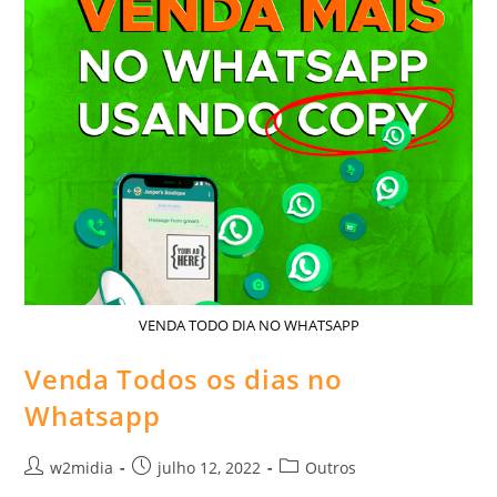
VENDA TODO DIA NO WHATSAPP
Venda Todos os dias no
Whatsapp
Autor
Post
Categoria
w2midia
julho 12, 2022
Outros
do
publicado:
do