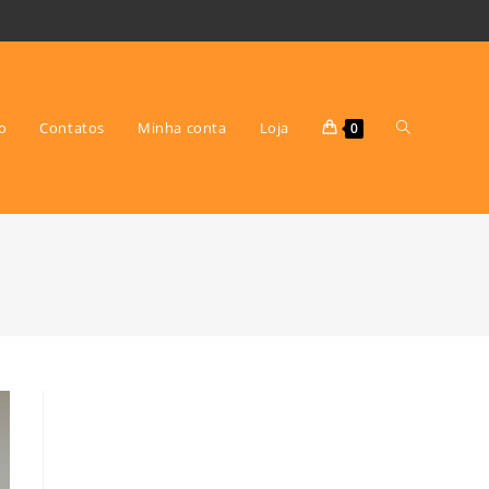
Alternar
io
Contatos
Minha conta
Loja
0
pesquisa
do