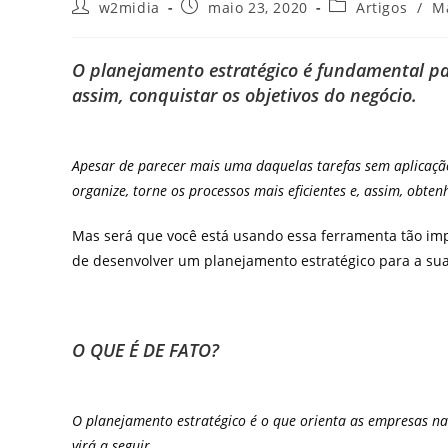
Autor
Post
Categoria
w2midia
maio 23, 2020
Artigos
/
M
do
publicado:
do
post:
post:
O planejamento estratégico é fundamental pa
assim, conquistar os objetivos do negócio.
Apesar de parecer mais uma daquelas tarefas sem aplicação
organize, torne os processos mais eficientes e, assim, obten
Mas será que você está usando essa ferramenta tão im
de desenvolver um planejamento estratégico para a s
O QUE É DE FATO?
O planejamento estratégico é o que orienta as empresas na
virá a seguir.