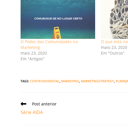
O Poder das Comunidades no
O que está n
Marketing
maio 23, 2020
maio 23, 2020
Em "Outros"
Em "Artigos"
TAGS
:
CONTEUDODIGITAL
,
MARKETING
,
MARKETINGSTRATEGY
,
PLANEJ
Leia
Post anterior
mais
Série AIDA
artigos