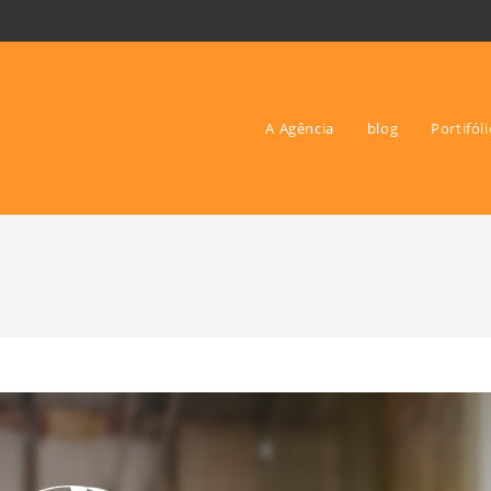
A Agência
blog
Portifól